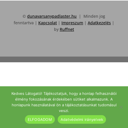
©
dunavarsanypadlaster.hu
| Minden jog
fenntartva |
Kapcsolat
|
Impreszum
|
Adatkezelés
|
by
Ruffnet
Kedves Látogató! Tájékoztatjuk, hogy a honlap felhasználói
élmény fokozásának érdekében sütiket alkalmazunk. A
honlapunk használatával ön a tájékoztatásunkat tudomásul
veszi.
ELFOGADOM
Adatvédelmi irányelvek