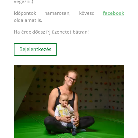
végezni.)
Időpontok hamarosan, kövesd
facebook
oldalamat is.
Ha érdeklődsz írj üzenetet bátran!
Bejelentkezés